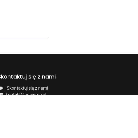
Skontaktuj się z nami
Skontaktuj się z nami
kontakt@powergo.pl
+48 61 64388 50
ul. Chlebowa 4/8, 61-003 Poznań
owerGO sp. z o.o. · NIP: 7822834775 · KRS: 0000747222 ·
REGON: 381203647