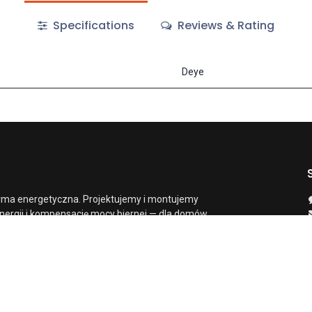
Specifications
Reviews & Rating
Deye
rma energetyczna. Projektujemy i montujemy
nergii i kompensację mocy biernej — dla domów,
 i deweloperów. Instalacje dobieramy z pomiaru,
y własnymi ekipami pod nadzorem specjalisty
mi SEP E1/D1 i zostajemy z klientem na
P
 audytu po rozliczenie z siecią — jeden partner.