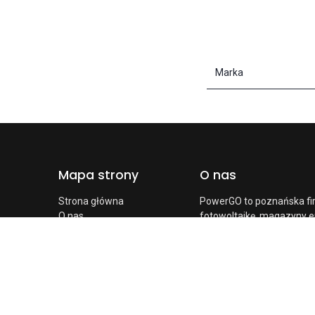
Marka
Mapa strony
O nas
Strona główna
PowerGO to poznańska fi
O nas
fotowoltaikę, magazyny e
Sklep on-line
firm, gospodarstw rolnych
Usługi
nie z katalogu, montujem
Regulamin
energetyki z uprawnienia
Dostawy
monitoring oraz serwis. Od
RODO
Pliki cookie
Poznaj nas bliżej →