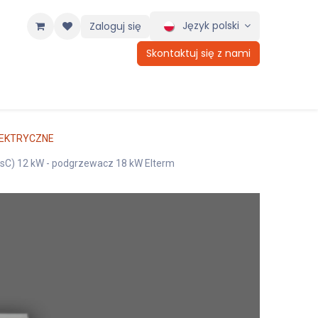
Język polski
Zaloguj się
Skontaktuj się z nami
LEKTRYCZNE
AsC) 12 kW - podgrzewacz 18 kW Elterm