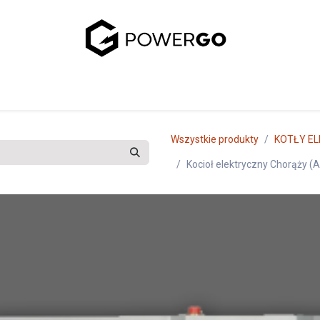
uj się z nami
Wszystkie produkty
KOTŁY E
Kocioł elektryczny Chorąży (