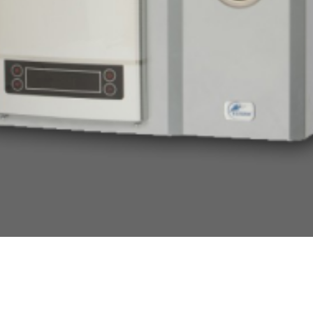
ąży (AsC) 12 kW - podgrzewacz 