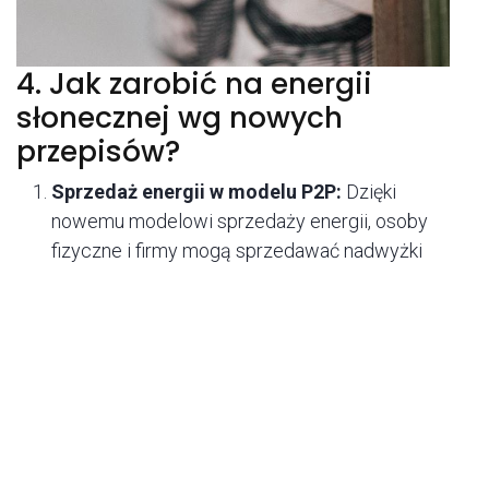
4. Jak zarobić na energii
słonecznej wg nowych
przepisów?
Sprzedaż energii w modelu P2P:
Dzięki
nowemu modelowi sprzedaży energii, osoby
fizyczne i firmy mogą sprzedawać nadwyżki
energii bezpośrednio innym prosumentom, co
może przynieść dodatkowe korzyści
0
finansowe.
Strona
Szukaj
Lista
Współpraca w ramach klastrów
Konto
główna
życzeń
energetycznych:
Uczestniczenie w
klastrowych projektach energetycznych może
otworzyć dostęp do preferencyjnych taryf oraz
wsparcia systemowego.