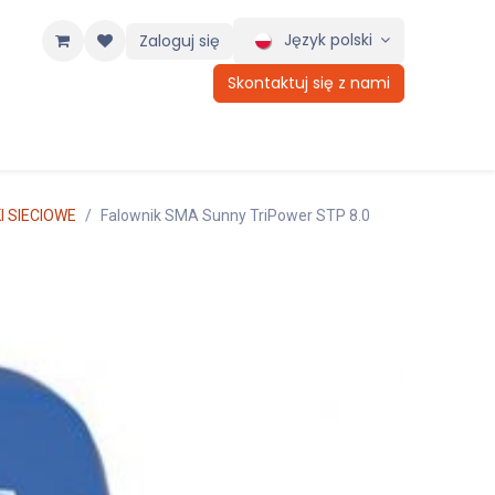
Język polski
Zaloguj się
Skontaktuj się z nami
I SIECIOWE
Falownik SMA Sunny TriPower STP 8.0