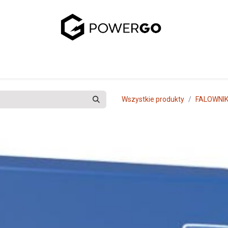
uj się z nami
Wszystkie produkty
FALOWNIK