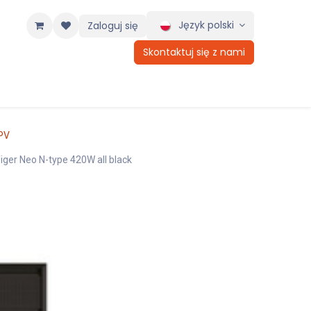
Język polski
Zaloguj się
Skontaktuj się z nami
PV
iger Neo N-type 420W all black