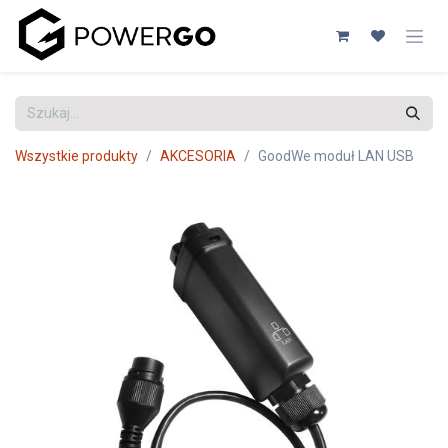
Przejdź do zawartości
Wszystkie produkty
AKCESORIA
GoodWe moduł LAN USB