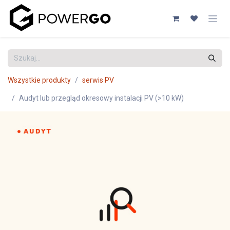
Przejdź do zawartości
Wszystkie produkty
serwis PV
Audyt lub przegląd okresowy instalacji PV (>10 kW)