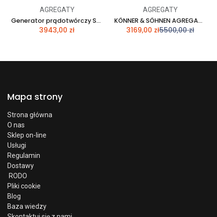
AGREGATY
AGREGATY
Generator prądotwórczy Scheppach SG7100
KÖNNER & SÖHNEN AGREGAT/­GENERATOR INWERTEROWY 3,6kW 230V KS 4100iEG
3943,00
zł
3169,00
zł
5500,00
zł
Mapa strony
Strona główna
O nas
Sklep on-line
Usługi
Regulamin
Dostawy
RODO
Pliki cookie
Blog
Baza wiedzy
Skontaktuj się z nami