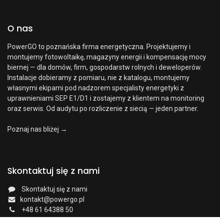
O nas
PowerGO to poznańska firma energetyczna. Projektujemy i
montujemy fotowoltaikę, magazyny energii i kompensację mocy
biernej — dla domów, firm, gospodarstw rolnych i deweloperów.
Instalacje dobieramy z pomiaru, nie z katalogu, montujemy
własnymi ekipami pod nadzorem specjalisty energetyki z
uprawnieniami SEP E1/D1 i zostajemy z klientem na monitoring
oraz serwis. Od audytu po rozliczenie z siecią — jeden partner.
Poznaj nas bliżej →
Skontaktuj się z nami
Skontaktuj się z nami
kontakt@powergo.pl
+48 61 64388 50