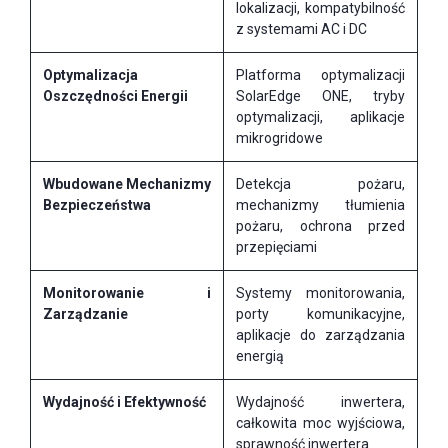
lokalizacji, kompatybilność
z systemami AC i DC
Optymalizacja
Platforma optymalizacji
Oszczędności Energii
SolarEdge ONE, tryby
optymalizacji, aplikacje
mikrogridowe
Wbudowane Mechanizmy
Detekcja pożaru,
Bezpieczeństwa
mechanizmy tłumienia
pożaru, ochrona przed
przepięciami
Monitorowanie i
Systemy monitorowania,
Zarządzanie
porty komunikacyjne,
aplikacje do zarządzania
energią
Wydajność i Efektywność
Wydajność inwertera,
całkowita moc wyjściowa,
sprawność inwertera