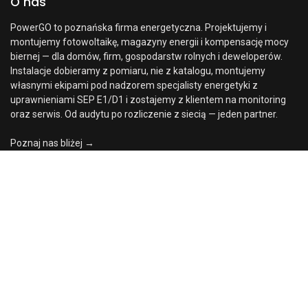
O nas
PowerGO to poznańska firma energetyczna. Projektujemy i
montujemy fotowoltaikę, magazyny energii i kompensację mocy
biernej — dla domów, firm, gospodarstw rolnych i deweloperów.
Instalacje dobieramy z pomiaru, nie z katalogu, montujemy
własnymi ekipami pod nadzorem specjalisty energetyki z
uprawnieniami SEP E1/D1 i zostajemy z klientem na monitoring
oraz serwis. Od audytu po rozliczenie z siecią — jeden partner.
Poznaj nas bliżej →
Cena:
Dodaj do koszyka
155000,00
zł
0
Skontaktuj się z nami
Strona
Szukaj
Lista
Konto
główna
życzeń
Skontaktuj się z nami
kontakt@powergo.pl
+48 61 64388 50
ul. Chlebowa 4/8, 61-003 Poznań
PowerGO sp. z o.o. · NIP: 7822834775 · KRS: 0000747222 · REGON:
381203647