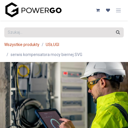
Przejdź do zawartości
Wszystkie produkty
USŁUGI
serwis kompensatora mocy biernej SVG