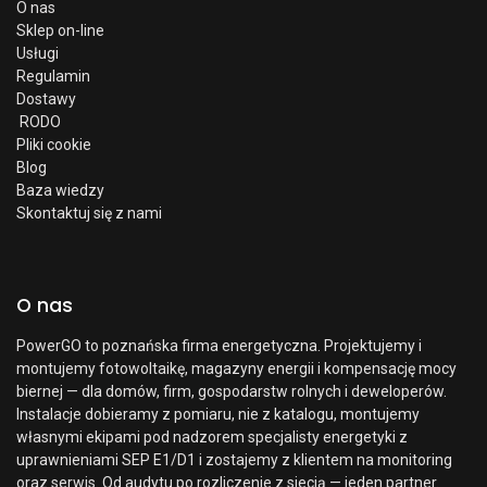
O nas
Sklep on-line
Usługi
Regulamin
Dostawy
RODO
Pliki cookie
Blog
Baza wiedzy
Skontaktuj się z nami
O nas
PowerGO to poznańska firma energetyczna. Projektujemy i
montujemy fotowoltaikę, magazyny energii i kompensację mocy
biernej — dla domów, firm, gospodarstw rolnych i deweloperów.
Instalacje dobieramy z pomiaru, nie z katalogu, montujemy
własnymi ekipami pod nadzorem specjalisty energetyki z
uprawnieniami SEP E1/D1 i zostajemy z klientem na monitoring
oraz serwis. Od audytu po rozliczenie z siecią — jeden partner.