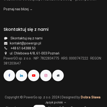
Poznaj nas bliżej →
Skontaktuj się z nami
Skontaktuj się z nami
kontakt@powergo.pl
+48 61 64388 50
ul. Chlebowa 4/8, 61-003 Poznań
PowerGO sp. z o.o. · NIP: 7822834775 · KRS: 0000747222 · REGON:
381203647
Copyright © PowerGo sp. z o.o. 2024 | Designed by
Dobra Sława
Język polski