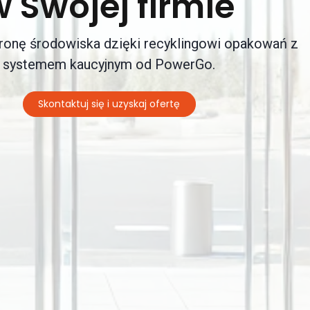
w Swojej firmie
ronę środowiska dzięki recyklingowi opakowań z
systemem kaucyjnym od PowerGo.
Skontaktuj się i uzyskaj ofertę