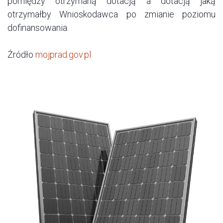
pomiędzy otrzymaną dotacją a dotacją jaką
otrzymałby Wnioskodawca po zmianie poziomu
dofinansowania.
Źródło
mojprad.gov.pl