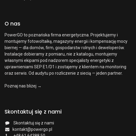
O nas
PowerGO to poznańska firma energetyczna. Projektujemy i
montujemy fotowoltaikę, magazyny energii i kompensację mocy
biernej — dla domów, firm, gospodarstw rolnych i deweloperów.
Instalacje dobieramy z pomiaru, nie z katalogu, montujemy
własnymi ekipami pod nadzorem specjalisty energetyki z
uprawnieniami SEP E1/D1 i zostajemy z klientem na monitoring
oraz serwis. Od audytu po rozliczenie z siecią — jeden partner.
Poznaj nas bliżej →
Skontaktuj się z nami
Skontaktuj się z nami
kontakt@powergo.pl
+48 61 64388 50