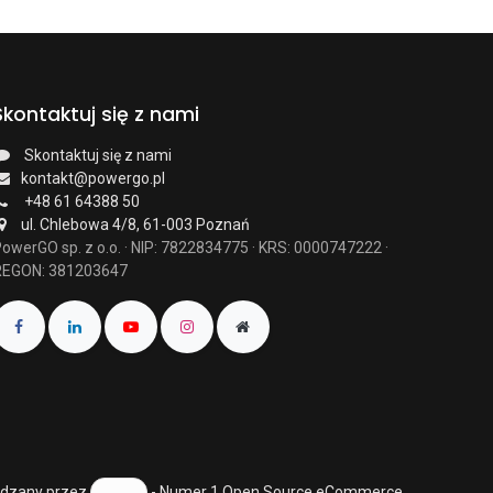
Skontaktuj się z nami
Skontaktuj się z nami
kontakt@powergo.pl
+48 61 64388 50
ul. Chlebowa 4/8, 61-003 Poznań
owerGO sp. z o.o. · NIP: 7822834775 · KRS: 0000747222 ·
REGON: 381203647
dzany przez
- Numer 1
Open Source eCommerce