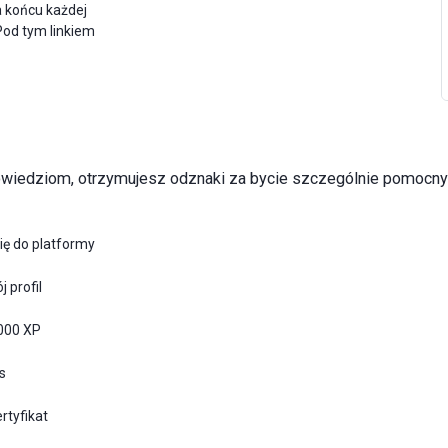
 końcu każdej
Pod tym linkiem
powiedziom, otrzymujesz odznaki za bycie szczególnie pomocn
się do platformy
 profil
000 XP
s
rtyfikat