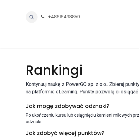
Przejdź do zawartości
+48616438850
Oferta
Sklep
Centrum wiedzy
Skontakt
Rankingi
Kontynuuj naukę z PowerGO sp. z o.o.. Zbieraj punkt
na platformie eLearning. Punkty pozwolą ci osiągać
Jak mogę zdobywać odznaki?
Po ukończeniu kursu lub osiągnięciu kamieni milowych p
odznaki.
Jak zdobyć więcej punktów?