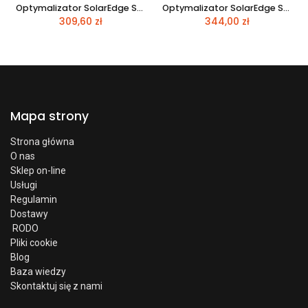
Optymalizator SolarEdge SE-P730-5R-M4M RX
Optymalizator SolarEdge SE-P850-5R-M4M BM
309,60
zł
344,00
zł
Mapa strony
Strona główna
O nas
Sklep on-line
Usługi
Regulamin
Dostawy
RODO
Pliki cookie
Blog
Baza wiedzy
Skontaktuj się z nami