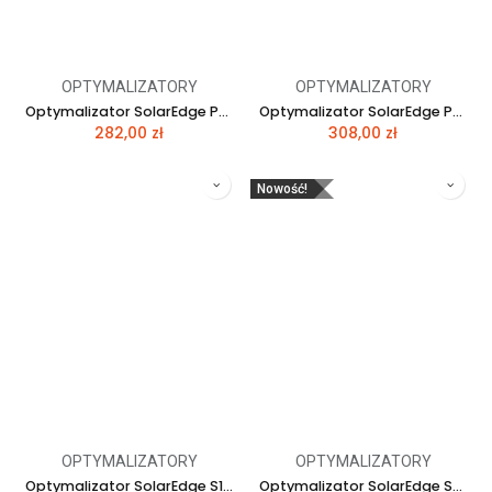
OPTYMALIZATORY
OPTYMALIZATORY
Optymalizator SolarEdge P801-4RM4MRY
Optymalizator SolarEdge P950-4R MXM BY
282,00
zł
308,00
zł
Nowość!
OPTYMALIZATORY
OPTYMALIZATORY
Optymalizator SolarEdge S1200-1G MYM BV
Optymalizator SolarEdge S650B