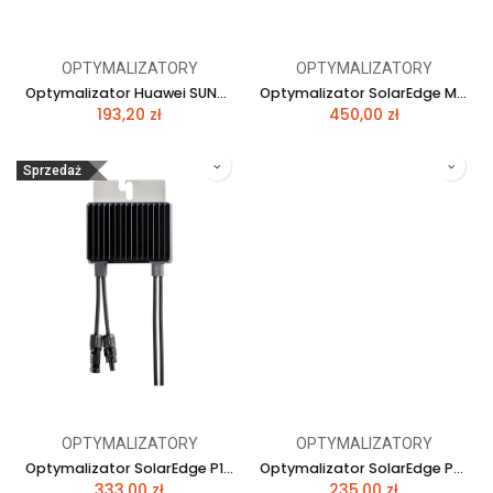
OPTYMALIZATORY
OPTYMALIZATORY
Optymalizator Huawei SUN2000P-450W
Optymalizator SolarEdge M1600-1RMMRTTY
193,20
zł
450,00
zł
Sprzedaż
OPTYMALIZATORY
OPTYMALIZATORY
Optymalizator SolarEdge P1100-4RM4MBT
Optymalizator SolarEdge P401-5R M4M RM
333,00
zł
235,00
zł