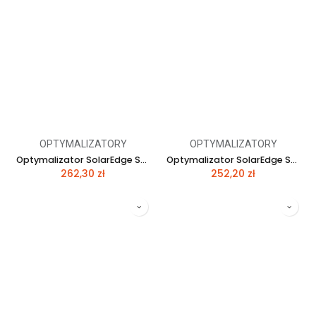
OPTYMALIZATORY
OPTYMALIZATORY
Optymalizator SolarEdge SE-P405-5R-M4M RM
Optymalizator SolarEdge SE-P500-5R-M4M RM
262,30
zł
252,20
zł