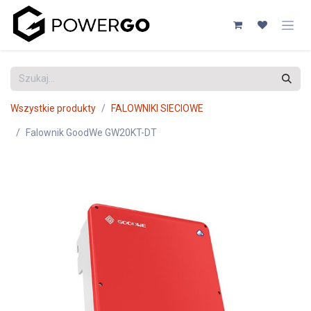
Przejdź do zawartości
Wszystkie produkty
FALOWNIKI SIECIOWE
Falownik GoodWe GW20KT-DT