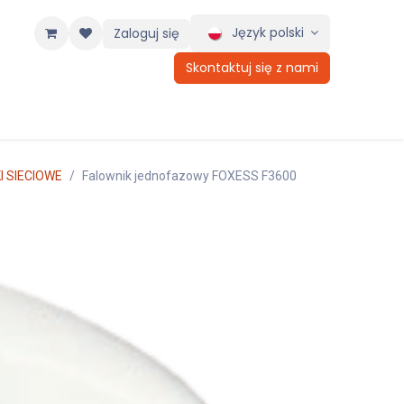
Język polski
Zaloguj się
Skontaktuj się z nami
I SIECIOWE
Falownik jednofazowy FOXESS F3600