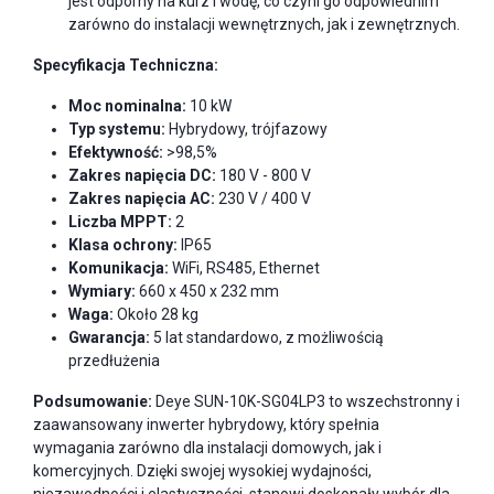
jest odporny na kurz i wodę, co czyni go odpowiednim
zarówno do instalacji wewnętrznych, jak i zewnętrznych.
Specyfikacja Techniczna:
Moc nominalna:
10 kW
Typ systemu:
Hybrydowy, trójfazowy
Efektywność:
>98,5%
Zakres napięcia DC:
180 V - 800 V
Zakres napięcia AC:
230 V / 400 V
Liczba MPPT:
2
Klasa ochrony:
IP65
Komunikacja:
WiFi, RS485, Ethernet
Wymiary:
660 x 450 x 232 mm
Waga:
Około 28 kg
Gwarancja:
5 lat standardowo, z możliwością
przedłużenia
Podsumowanie:
Deye SUN-10K-SG04LP3 to wszechstronny i
zaawansowany inwerter hybrydowy, który spełnia
wymagania zarówno dla instalacji domowych, jak i
komercyjnych. Dzięki swojej wysokiej wydajności,