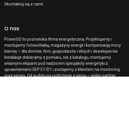
Skontaktuj się z nami
O nas
PowerGO to poznańska firma energetyczna. Projektujemy i
montujemy fotowoltaikę, magazyny energii i kompensację mocy
biernej — dla domów, firm, gospodarstw rolnych i deweloperów.
Instalacje dobieramy z pomiaru, nie z katalogu, montujemy
własnymi ekipami pod nadzorem specjalisty energetyki z
uprawnieniami SEP E1/D1 i zostajemy z klientem na monitoring
oraz serwis. Od audytu po rozliczenie z siecią — jeden partner.
Cena:
Dodaj do koszyka
8990,00
zł
Poznaj nas bliżej →
0
Strona
Szukaj
Lista
Konto
główna
życzeń
Skontaktuj się z nami
Skontaktuj się z nami
kontakt@powergo.pl