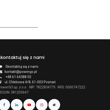
Skontaktuj się z nami
Skontaktuj się z nami
kontakt@powergo.pl
+48 61 64388 50
ul. Chlebowa 4/8, 61-003 Poznań
owerGO sp. z o.o. · NIP: 7822834775 · KRS: 0000747222 ·
REGON: 381203647