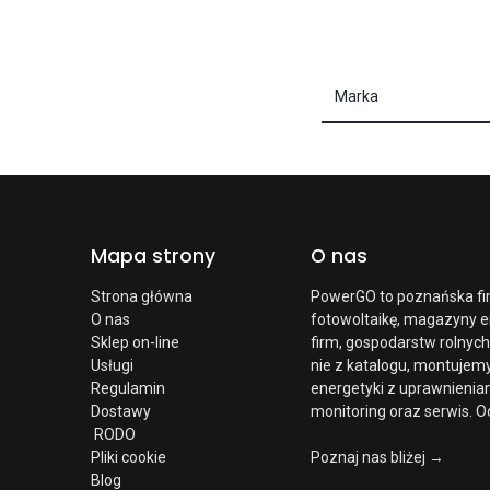
Marka
Mapa strony
O nas
Strona główna
PowerGO to poznańska fi
O nas
fotowoltaikę, magazyny e
Sklep on-line
firm, gospodarstw rolnych
Usługi
nie z katalogu, montujem
Regulamin
energetyki z uprawnienia
Dostawy
monitoring oraz serwis. Od
RODO
Pliki cookie
Poznaj nas bliżej →
Blog