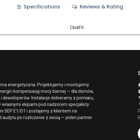
Specifications
Reviews & Rating
ClickFit
rma energetyczna. Projektujemy i montujemy
nergii i kompensację mocy biernej — dla domów,
 i deweloperów. Instalacje dobieramy z pomiaru,
y własnymi ekipami pod nadzorem specjalisty
mi SEP E1/D1 i zostajemy z klientem na
P
 audytu po rozliczenie z siecią — jeden partner.