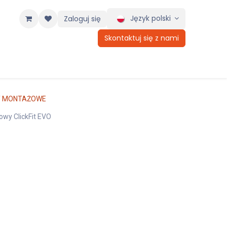
Język polski
Zaloguj się
Skontaktuj się z nami
 MONTAŻOWE
wy ClickFit EVO