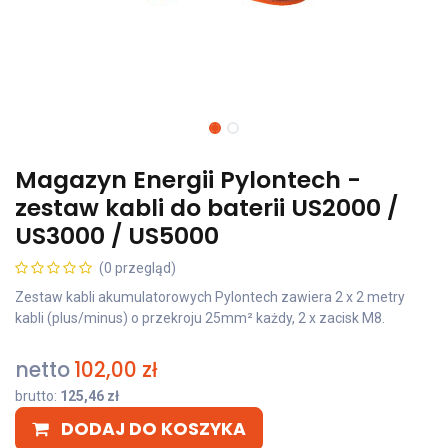
Magazyn Energii Pylontech -
zestaw kabli do baterii US2000 /
US3000 / US5000
(0 przegląd)
Zestaw kabli akumulatorowych Pylontech zawiera 2 x 2 metry
kabli (plus/minus) o przekroju 25mm² każdy, 2 x zacisk M8.
netto
102,00
zł
brutto:
125,46
zł
DODAJ DO KOSZYKA