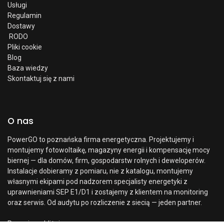
Usługi
Regulamin
Dostawy
RODO
Pliki cookie
Blog
Baza wiedzy
Skontaktuj się z nami
O nas
PowerGO to poznańska firma energetyczna. Projektujemy i
montujemy fotowoltaikę, magazyny energii i kompensację mocy
biernej — dla domów, firm, gospodarstw rolnych i deweloperów.
Instalacje dobieramy z pomiaru, nie z katalogu, montujemy
własnymi ekipami pod nadzorem specjalisty energetyki z
uprawnieniami SEP E1/D1 i zostajemy z klientem na monitoring
oraz serwis. Od audytu po rozliczenie z siecią — jeden partner.
Poznaj nas bliżej →