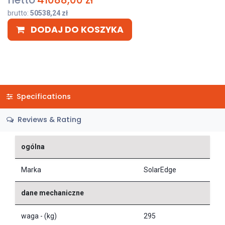
netto
41088,00
zł
brutto:
50538,24
zł
DODAJ DO KOSZYKA
Specifications
Reviews & Rating
ogólna
Marka
SolarEdge
dane mechaniczne
waga - (kg)
295