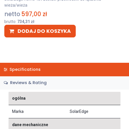
wieża/wieża
netto
597,00
zł
brutto:
734,31
zł
DODAJ DO KOSZYKA
Specifications
Reviews & Rating
ogólna
Marka
SolarEdge
dane mechaniczne