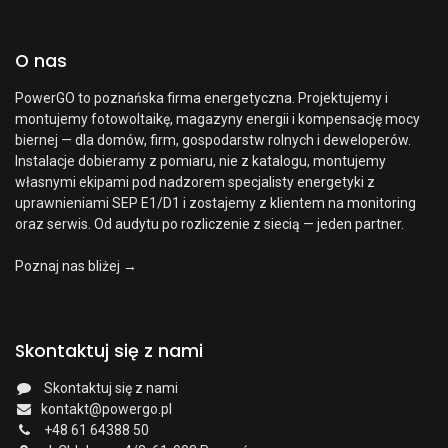
O nas
PowerGO to poznańska firma energetyczna. Projektujemy i
montujemy fotowoltaikę, magazyny energii i kompensację mocy
biernej — dla domów, firm, gospodarstw rolnych i deweloperów.
Instalacje dobieramy z pomiaru, nie z katalogu, montujemy
własnymi ekipami pod nadzorem specjalisty energetyki z
uprawnieniami SEP E1/D1 i zostajemy z klientem na monitoring
oraz serwis. Od audytu po rozliczenie z siecią — jeden partner.
Poznaj nas bliżej →
Skontaktuj się z nami
Skontaktuj się z nami
kontakt@powergo.pl
+48 61 64388 50