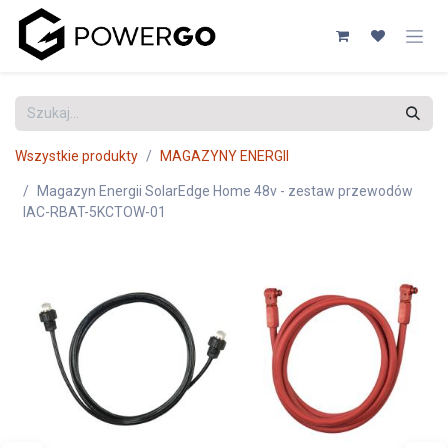
Przejdź do zawartości
Wszystkie produkty
MAGAZYNY ENERGII
Magazyn Energii SolarEdge Home 48v - zestaw przewodów
IAC-RBAT-5KCTOW-01