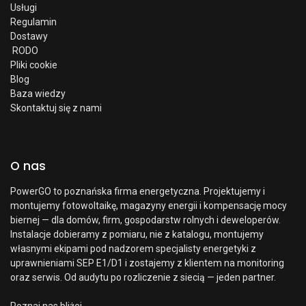
Usługi
Regulamin
Dostawy
RODO
Pliki cookie
Blog
Baza wiedzy
Skontaktuj się z nami
O nas
PowerGO to poznańska firma energetyczna. Projektujemy i
montujemy fotowoltaikę, magazyny energii i kompensację mocy
biernej — dla domów, firm, gospodarstw rolnych i deweloperów.
Instalacje dobieramy z pomiaru, nie z katalogu, montujemy
własnymi ekipami pod nadzorem specjalisty energetyki z
uprawnieniami SEP E1/D1 i zostajemy z klientem na monitoring
oraz serwis. Od audytu po rozliczenie z siecią — jeden partner.
Poznaj nas bliżej →