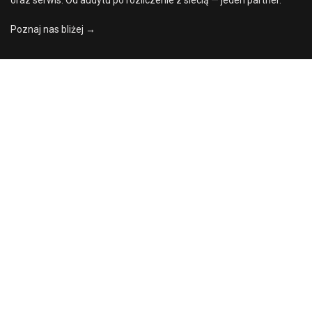
Poznaj nas bliżej →
Cena:
Dodaj do koszyka
2918,70
zł
Skontaktuj się z nami
0
Skontaktuj się z nami
Strona
Szukaj
Lista
Konto
kontakt@powergo.pl
główna
życzeń
+48 61 64388 50
ul. Chlebowa 4/8, 61-003 Poznań
PowerGO sp. z o.o. · NIP: 7822834775 · KRS: 0000747222 · REGON:
381203647
Copyright © PowerGo sp. z o.o. 2024 | Designed by
Dobra Sława
Język polski