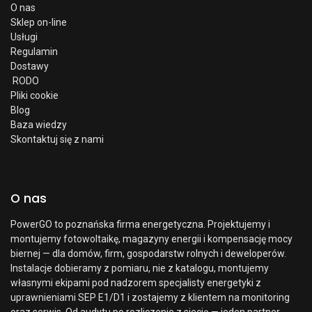
O nas
Sklep on-line
Usługi
Regulamin
Dostawy
RODO
Pliki cookie
Blog
Baza wiedzy
Skontaktuj się z nami
O nas
PowerGO to poznańska firma energetyczna. Projektujemy i
montujemy fotowoltaikę, magazyny energii i kompensację mocy
biernej — dla domów, firm, gospodarstw rolnych i deweloperów.
Instalacje dobieramy z pomiaru, nie z katalogu, montujemy
własnymi ekipami pod nadzorem specjalisty energetyki z
uprawnieniami SEP E1/D1 i zostajemy z klientem na monitoring
oraz serwis. Od audytu po rozliczenie z siecią — jeden partner.