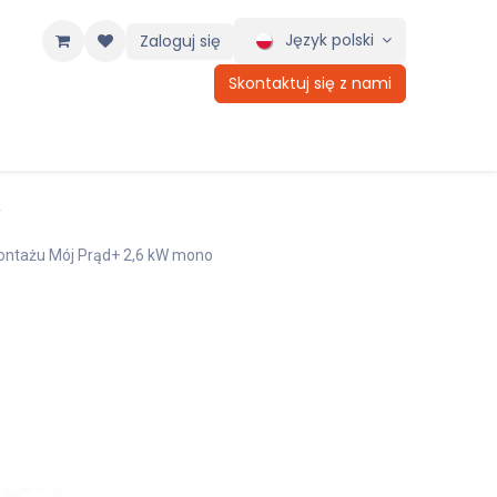
Język polski
Zaloguj się
Skontaktuj się z nami
Y
ntażu Mój Prąd+ 2,6 kW mono