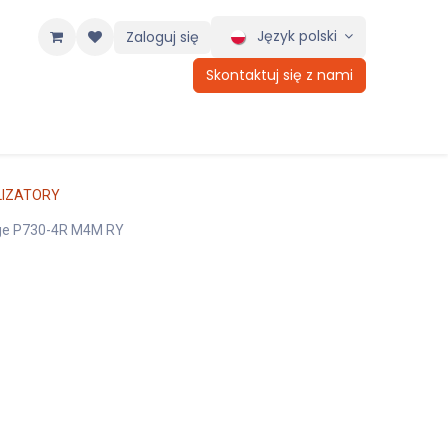
Język polski
Zaloguj się
Skontaktuj się z nami
IZATORY
dge P730-4R M4M RY