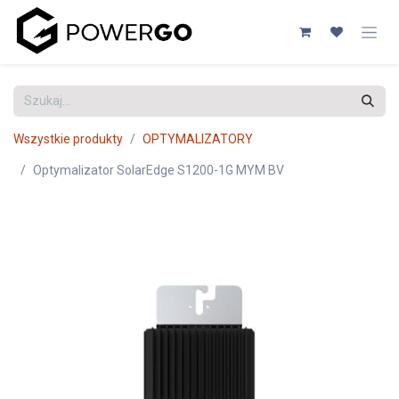
Przejdź do zawartości
Wszystkie produkty
OPTYMALIZATORY
Optymalizator SolarEdge S1200-1G MYM BV