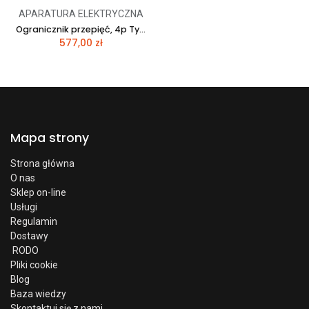
APARATURA ELEKTRYCZNA
Ogranicznik przepięć, 4p Typ 1+2 (kl. B+C) typ V50-3+NPE-280
577,00
zł
Mapa strony
Strona główna
O nas
Sklep on-line
Usługi
Regulamin
Dostawy
RODO
Pliki cookie
Blog
Baza wiedzy
Skontaktuj się z nami