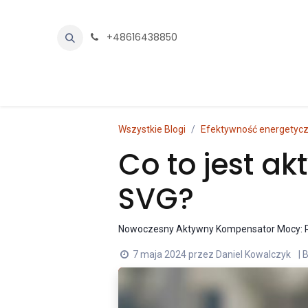
Przejdź do zawartości
+48616438850
Oferta
Sklep
Centrum wiedzy
Skontakt
Wszystkie Blogi
Efektywność energetyc
Co to jest a
SVG?
Nowoczesny Aktywny Kompensator Mocy: R
7 maja 2024
przez
Daniel Kowalczyk
| 