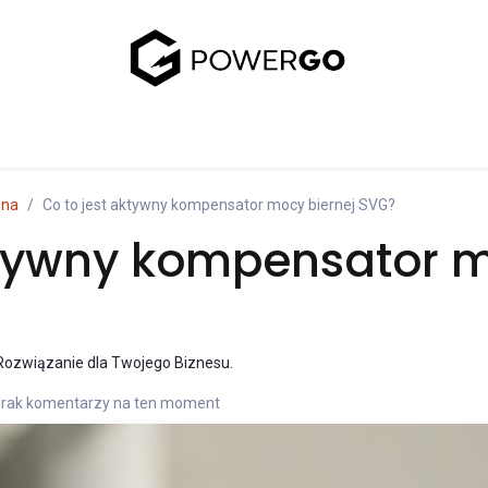
uj się z nami
zna
Co to jest aktywny kompensator mocy biernej SVG?
ktywny kompensator m
ozwiązanie dla Twojego Biznesu.
Brak komentarzy na ten moment