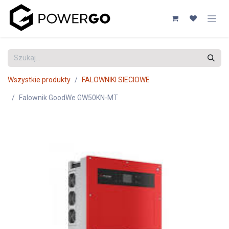
Przejdź do zawartości
Wszystkie produkty
FALOWNIKI SIECIOWE
Falownik GoodWe GW50KN-MT