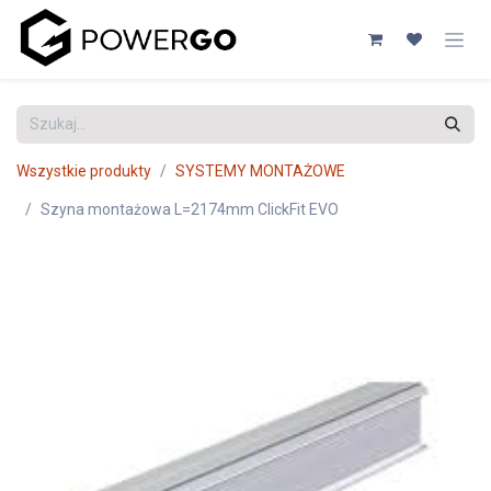
Przejdź do zawartości
Wszystkie produkty
SYSTEMY MONTAŻOWE
Szyna montażowa L=2174mm ClickFit EVO