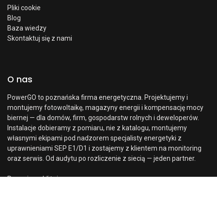
Pliki cookie
Blog
Baza wiedzy
Skontaktuj się z nami
O nas
PowerGO to poznańska firma energetyczna. Projektujemy i
montujemy fotowoltaikę, magazyny energii i kompensację mocy
biernej — dla domów, firm, gospodarstw rolnych i deweloperów.
Instalacje dobieramy z pomiaru, nie z katalogu, montujemy
własnymi ekipami pod nadzorem specjalisty energetyki z
uprawnieniami SEP E1/D1 i zostajemy z klientem na monitoring
oraz serwis. Od audytu po rozliczenie z siecią — jeden partner.
Poznaj nas bliżej →
Cena:
Dodaj do koszyka
2019,00
zł
0