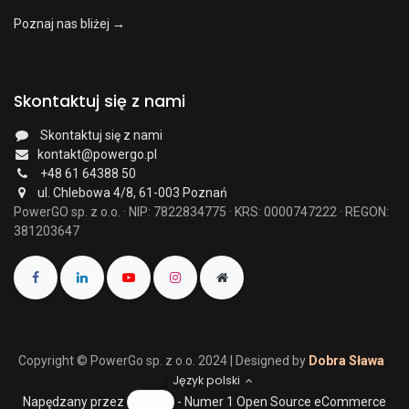
Poznaj nas bliżej →
Skontaktuj się z nami
Skontaktuj się z nami
kontakt@powergo.pl
+48 61 64388 50
ul. Chlebowa 4/8, 61-003 Poznań
PowerGO sp. z o.o. · NIP: 7822834775 · KRS: 0000747222 · REGON:
381203647
Copyright © PowerGo sp. z o.o. 2024 | Designed by
Dobra Sława
Język polski
Napędzany przez
- Numer 1
Open Source eCommerce